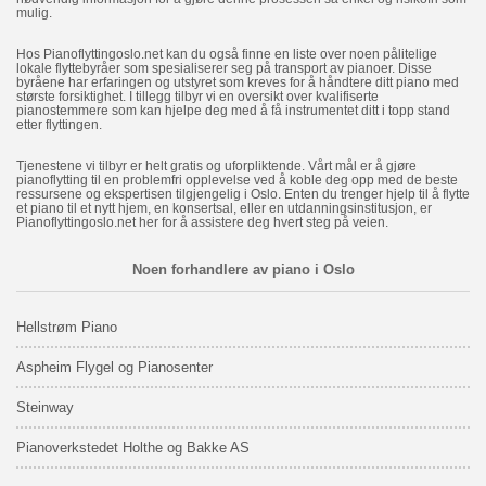
mulig.
Hos Pianoflyttingoslo.net kan du også finne en liste over noen pålitelige
lokale flyttebyråer som spesialiserer seg på transport av pianoer. Disse
byråene har erfaringen og utstyret som kreves for å håndtere ditt piano med
største forsiktighet. I tillegg tilbyr vi en oversikt over kvalifiserte
pianostemmere som kan hjelpe deg med å få instrumentet ditt i topp stand
etter flyttingen.
Tjenestene vi tilbyr er helt gratis og uforpliktende. Vårt mål er å gjøre
pianoflytting til en problemfri opplevelse ved å koble deg opp med de beste
ressursene og ekspertisen tilgjengelig i Oslo. Enten du trenger hjelp til å flytte
et piano til et nytt hjem, en konsertsal, eller en utdanningsinstitusjon, er
Pianoflyttingoslo.net her for å assistere deg hvert steg på veien.
Noen forhandlere av piano i Oslo
Hellstrøm Piano
Aspheim Flygel og Pianosenter
Steinway
Pianoverkstedet Holthe og Bakke AS