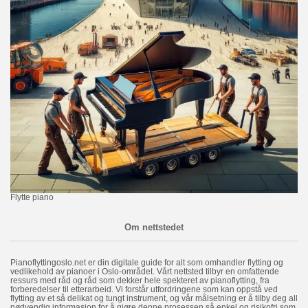
Flytte piano
Om nettstedet
Pianoflyttingoslo.net er din digitale guide for alt som omhandler flytting og
vedlikehold av pianoer i Oslo-området. Vårt nettsted tilbyr en omfattende
ressurs med råd og råd som dekker hele spekteret av pianoflytting, fra
forberedelser til etterarbeid. Vi forstår utfordringene som kan oppstå ved
flytting av et så delikat og tungt instrument, og vår målsetning er å tilby deg all
nødvendig informasjon for å gjøre denne prosessen så enkel og risikofri som