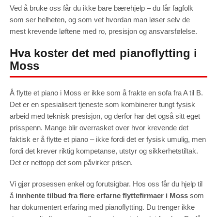
Ved å bruke oss får du ikke bare bærehjelp – du får fagfolk
som ser helheten, og som vet hvordan man løser selv de
mest krevende løftene med ro, presisjon og ansvarsfølelse.
Hva koster det med pianoflytting i
Moss
Å flytte et piano i Moss er ikke som å frakte en sofa fra A til B.
Det er en spesialisert tjeneste som kombinerer tungt fysisk
arbeid med teknisk presisjon, og derfor har det også sitt eget
prisspenn. Mange blir overrasket over hvor krevende det
faktisk er å flytte et piano – ikke fordi det er fysisk umulig, men
fordi det krever riktig kompetanse, utstyr og sikkerhetstiltak.
Det er nettopp det som påvirker prisen.
Vi gjør prosessen enkel og forutsigbar. Hos oss får du hjelp til
å
innhente tilbud fra flere erfarne flyttefirmaer i Moss
som
har dokumentert erfaring med pianoflytting. Du trenger ikke