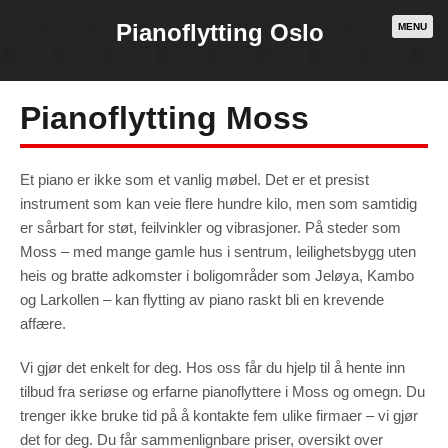
Pianoflytting Oslo
MENU
Pianoflytting Moss
Et piano er ikke som et vanlig møbel. Det er et presist
instrument som kan veie flere hundre kilo, men som samtidig
er sårbart for støt, feilvinkler og vibrasjoner. På steder som
Moss – med mange gamle hus i sentrum, leilighetsbygg uten
heis og bratte adkomster i boligområder som Jeløya, Kambo
og Larkollen – kan flytting av piano raskt bli en krevende
affære.
Vi gjør det enkelt for deg. Hos oss får du hjelp til å hente inn
Necessary
These
cookies are
tilbud fra seriøse og erfarne pianoflyttere i Moss og omegn. Du
not
optional.
trenger ikke bruke tid på å kontakte fem ulike firmaer – vi gjør
They are
needed for
det for deg. Du får sammenlignbare priser, oversikt over
the website