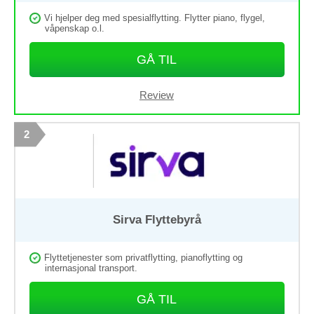
Marketing
Vi hjelper deg med spesialflytting. Flytter piano, flygel,
By sharing
våpenskap o.l.
your
interests
and
behavior as
GÅ TIL
you visit our
site, you
increase the
chance of
Review
seeing
personalized
content and
offers.
2
Sirva Flyttebyrå
Flyttetjenester som privatflytting, pianoflytting og
internasjonal transport.
GÅ TIL