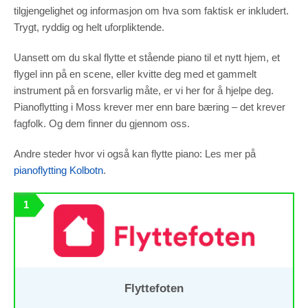
to function.
tilgjengelighet og informasjon om hva som faktisk er inkludert.
Trygt, ryddig og helt uforpliktende.
Statistics
In order for
Uansett om du skal flytte et stående piano til et nytt hjem, et
us to
improve the
flygel inn på en scene, eller kvitte deg med et gammelt
website's
functionality
instrument på en forsvarlig måte, er vi her for å hjelpe deg.
and
structure,
Pianoflytting i Moss krever mer enn bare bæring – det krever
based on
how the
website is
fagfolk. Og dem finner du gjennom oss.
used.
Andre steder hvor vi også kan flytte piano: Les mer på
pianoflytting Kolbotn
.
Experience
In order for
our website
to perform
as well as
1
possible
during your
visit. If you
refuse these
cookies,
some
functionality
will
disappear
from the
website.
Flyttefoten